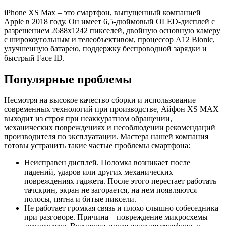
iPhone XS Max – это смартфон, выпущенный компанией
Apple в 2018 году. Он имеет 6,5-дюймовый OLED-дисплей с
разрешением 2688x1242 пикселей, двойную основную камеру
с широкоугольным и телеобъективом, процессор A12 Bionic,
улучшенную батарею, поддержку беспроводной зарядки и
быстрый Face ID.
Популярные проблемы
Несмотря на высокое качество сборки и использование
современных технологий при производстве, Айфон XS MAX
выходит из строя при неаккуратном обращении,
механических повреждениях и несоблюдении рекомендаций
производителя по эксплуатации. Мастера нашей компания
готовы устранить такие частые проблемы смартфона:
Неисправен дисплей. Поломка возникает после
падений, ударов или других механических
повреждениях гаджета. После этого перестает работать
тачскрин, экран не загорается, на нем появляются
полосы, пятна и битые пиксели.
Не работает громкая связь и плохо слышно собеседника
при разговоре. Причина – повреждение микросхемы